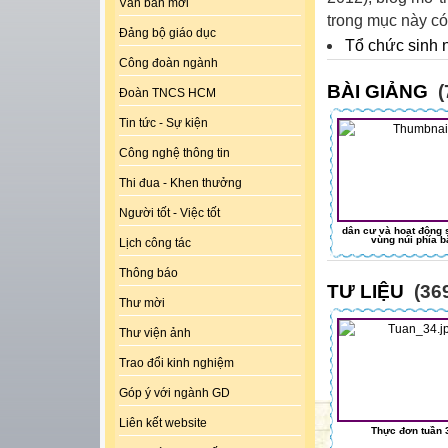
Văn bản mới
trong mục này có 
Đảng bộ giáo dục
Tổ chức sinh n
Công đoàn ngành
BÀI GIẢNG
(
Đoàn TNCS HCM
Tin tức - Sự kiện
Công nghệ thông tin
Thi đua - Khen thưởng
Người tốt - Việc tốt
dân cư và hoạt động 
vùng núi phía b
Lịch công tác
Thông báo
TƯ LIỆU
(369
Thư mời
Thư viện ảnh
Trao đổi kinh nghiệm
Góp ý với ngành GD
Liên kết website
Thực đơn tuần 