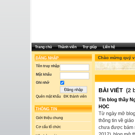
Trang chủ
Thành viên
Trợ giúp
Liên hệ
Chào mừng quý v
ĐĂNG NHẬP
Tên truy nhập
Mật khẩu
Ghi nhớ
BÀI VIẾT
(2 b
Quên mật khẩu
ĐK thành viên
Tin blog thầy 
HỌC
THÔNG TIN
Từ ngày mở blog v
Giới thiệu chung
thông tin về giáo
chưa được bám sá
Cơ cấu tổ chức
2012), blog mở t