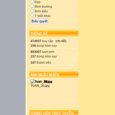
Đẹp
Bình thường
Đơn điệu
Ý kiến khác
THỐNG KÊ
474937
truy cập (
chi tiết
)
156
trong hôm nay
893007
lượt xem
157
trong hôm nay
107
thành viên
ẢNH NGẪU NHIÊN
THÀNH VIÊN TRỰC TUYẾN