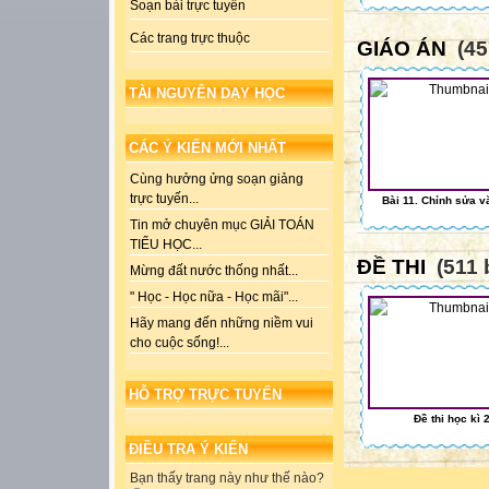
Soạn bài trực tuyến
Các trang trực thuộc
GIÁO ÁN
(45
TÀI NGUYÊN DẠY HỌC
CÁC Ý KIẾN MỚI NHẤT
Cùng hưởng ửng soạn giảng
trực tuyến...
Bài 11. Chỉnh sửa v
Tin mở chuyên mục GIẢI TOÁN
TIỂU HỌC...
ĐỀ THI
(511 
Mừng đất nước thống nhất...
" Học - Học nữa - Học mãi"...
Hãy mang đến những niềm vui
cho cuộc sống!...
HỖ TRỢ TRỰC TUYẾN
Đề thi học kì 
ĐIỀU TRA Ý KIẾN
Bạn thấy trang này như thế nào?